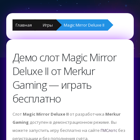
Главная
Игры
Magic Mirror Deluxe II
Демо слот Magic Mirror
Deluxe II от Merkur
Gaming — играть
бесплатно
Слот
Magic Mirror Deluxe II
от разработчика
Merkur
Gaming
доступен в демонстрационном режиме. Вы
можете запустить игру бесплатно на сайте
ГМСлотс
без
регистрации и без пополнения счёта.