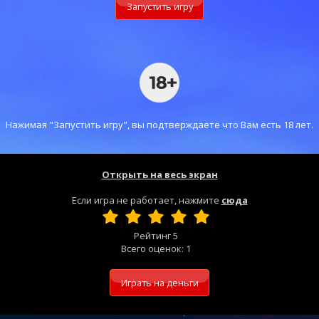
Запустить игру
Нажимая "Запустить игру", вы подтверждаете что Вам есть 18 лет.
Открыть на весь экран
Если игра не работает, нажмите
сюда
Рейтинг
5
Всего оценок:
1
Играть на деньги