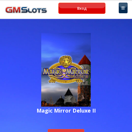
Вход
Magic Mirror Deluxe II