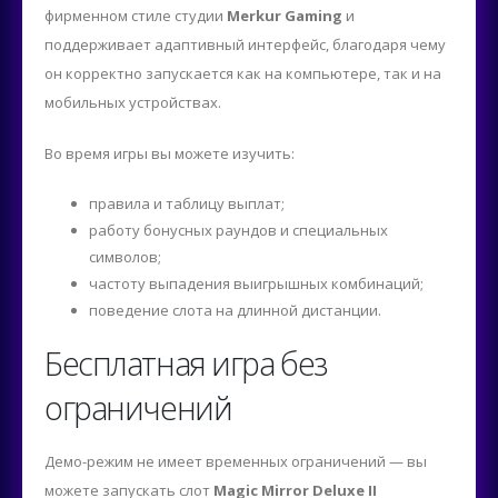
фирменном стиле студии
Merkur Gaming
и
поддерживает адаптивный интерфейс, благодаря чему
он корректно запускается как на компьютере, так и на
мобильных устройствах.
Во время игры вы можете изучить:
правила и таблицу выплат;
работу бонусных раундов и специальных
символов;
частоту выпадения выигрышных комбинаций;
поведение слота на длинной дистанции.
Бесплатная игра без
ограничений
Демо-режим не имеет временных ограничений — вы
можете запускать слот
Magic Mirror Deluxe II