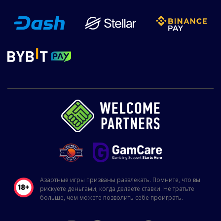
Азартные игры призваны развлекать. Помните, что вы
рискуете деньгами, когда делаете ставки. Не тратьте
больше, чем можете позволить себе проиграть.