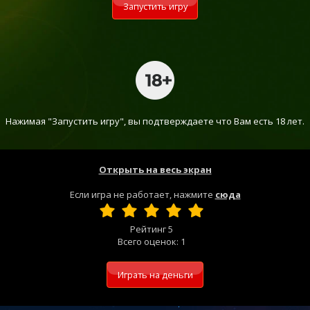
Запустить игру
Нажимая "Запустить игру", вы подтверждаете что Вам есть 18 лет.
Открыть на весь экран
Если игра не работает, нажмите
сюда
Рейтинг
5
Всего оценок:
1
Играть на деньги