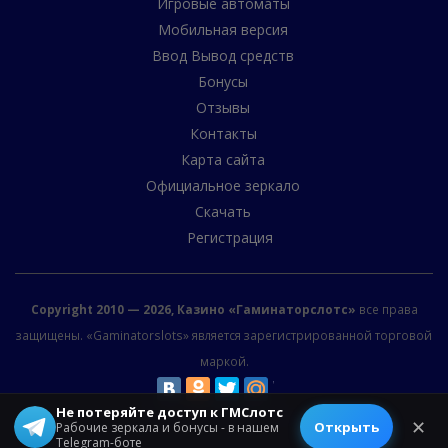
Игровые автоматы
Мобильная версия
Ввод Вывод средств
Бонусы
Отзывы
Контакты
Карта сайта
Официальное зеркало
Скачать
Регистрация
Copyright 2010 — 2026, Казино «Гаминаторслотс»
все права
защищены. «Gaminatorslots» является зарегистрированной торговой
маркой.
Не потеряйте доступ к ГМСлотс
© 2026 All rights reserved.
✕
Открыть
Рабочие зеркала и бонусы - в нашем
Telegram-боте