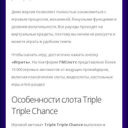
Демо-версия позволяет полностью ознакомиться с
игровым процессом, механикой, бонусными функциями и
уровнем волатильности. Все раунды проходят на
виртуальные кредиты, поэтому вы ничем не рискуете и
можете играть в удобном темпе.
Чтобы начать игру, достаточно нажать кнопку
«Играть»
. На платформе
ГМСлотс
представлено более
10 000 игровых автоматов от ведущих провайдеров,
включая классические слоты, видеослоты, настольные
игры и live-раздел.
Особенности слота Triple
Triple Chance
Игровой автомат
Triple Triple Chance
выполнен в