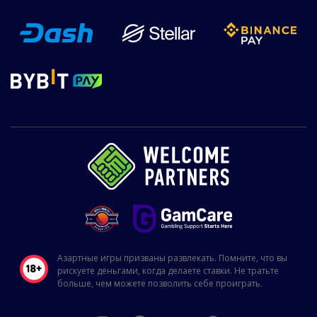
Азартные игры призваны развлекать. Помните, что вы
рискуете деньгами, когда делаете ставки. Не тратьте
больше, чем можете позволить себе проиграть.