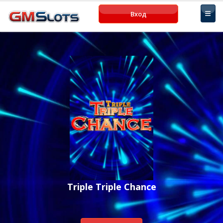
Вход
Triple Triple Chance