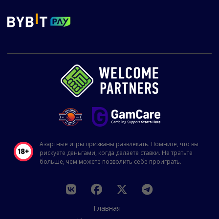
Азартные игры призваны развлекать. Помните, что вы
рискуете деньгами, когда делаете ставки. Не тратьте
больше, чем можете позволить себе проиграть.
Главная