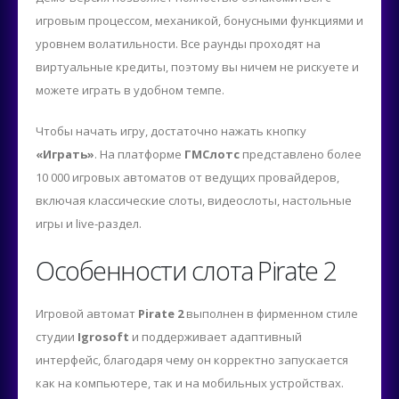
игровым процессом, механикой, бонусными функциями и
уровнем волатильности. Все раунды проходят на
виртуальные кредиты, поэтому вы ничем не рискуете и
можете играть в удобном темпе.
Чтобы начать игру, достаточно нажать кнопку
«Играть»
. На платформе
ГМСлотс
представлено более
10 000 игровых автоматов от ведущих провайдеров,
включая классические слоты, видеослоты, настольные
игры и live-раздел.
Особенности слота Pirate 2
Игровой автомат
Pirate 2
выполнен в фирменном стиле
студии
Igrosoft
и поддерживает адаптивный
интерфейс, благодаря чему он корректно запускается
как на компьютере, так и на мобильных устройствах.