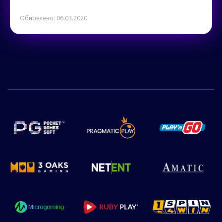
Обновлено:
06.03.2020