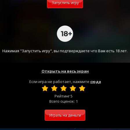
Запустить игру
Нажимая "Запустить игру", вы подтверждаете что Вам есть 18 лет.
Открыть на весь экран
Если игра не работает, нажмите
сюда
Рейтинг
5
Всего оценок:
1
Играть на деньги