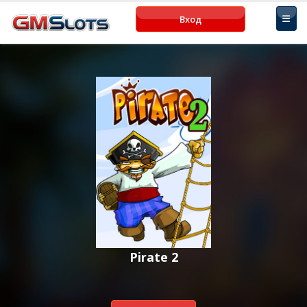
Вход
Pirate 2