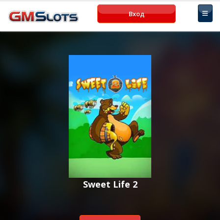
Вход
Sweet Life 2