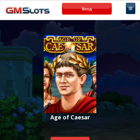
Вход
Age of Caesar