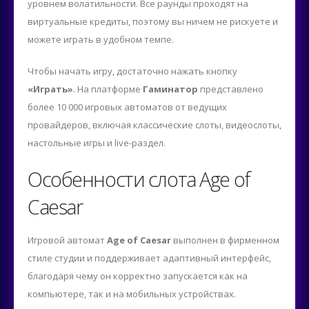
уровнем волатильности. Все раунды проходят на
виртуальные кредиты, поэтому вы ничем не рискуете и
можете играть в удобном темпе.
Чтобы начать игру, достаточно нажать кнопку
«Играть»
. На платформе
Гаминатор
представлено
более 10 000 игровых автоматов от ведущих
провайдеров, включая классические слоты, видеослоты,
настольные игры и live-раздел.
Особенности слота Age of
Caesar
Игровой автомат
Age of Caesar
выполнен в фирменном
стиле студии
и поддерживает адаптивный интерфейс,
благодаря чему он корректно запускается как на
компьютере, так и на мобильных устройствах.