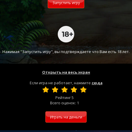
Запустить игру
Нажимая "Запустить игру", вы подтверждаете что Вам есть 18 лет.
Открыть на весь экран
Если игра не работает, нажмите
сюда
Рейтинг
5
Всего оценок:
1
Играть на деньги