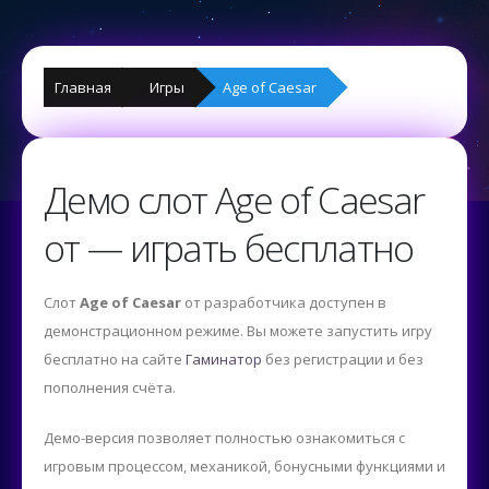
Главная
Игры
Age of Caesar
Демо слот Age of Caesar
от — играть бесплатно
Слот
Age of Caesar
от разработчика
доступен в
демонстрационном режиме. Вы можете запустить игру
бесплатно на сайте
Гаминатор
без регистрации и без
пополнения счёта.
Демо-версия позволяет полностью ознакомиться с
игровым процессом, механикой, бонусными функциями и