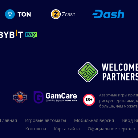
Азартные игры призв
рискуете деньгами, к
больше, чем можете 
Главная
Игровые автоматы
Мобильная версия
Ввод В
Контакты
Карта сайта
Официальное зеркало