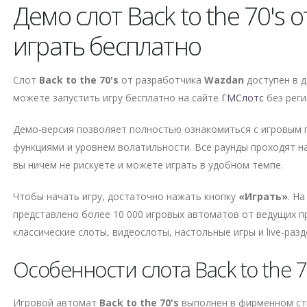
Демо слот Back to the 70's
играть бесплатно
Слот
Back to the 70's
от разработчика
Wazdan
доступен в 
можете запустить игру бесплатно на сайте
ГМСлотс
без реги
Демо-версия позволяет полностью ознакомиться с игровым 
функциями и уровнем волатильности. Все раунды проходят н
вы ничем не рискуете и можете играть в удобном темпе.
Чтобы начать игру, достаточно нажать кнопку
«Играть»
. Н
представлено более 10 000 игровых автоматов от ведущих п
классические слоты, видеослоты, настольные игры и live-разд
Особенности слота Back to the 7
Игровой автомат
Back to the 70's
выполнен в фирменном ст