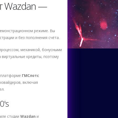
 от Wazdan —
демонстрационном режиме. Вы
страции и без пополнения счёта.
процессом, механикой, бонусными
а виртуальные кредиты, поэтому
а платформе
ГМСлотс
ровайдеров, включая
ел.
0's
иле студии
Wazdan
и