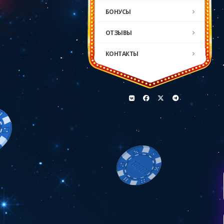
БОНУСЫ
ОТЗЫВЫ
КОНТАКТЫ