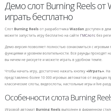
Демо слот Burning Reels от
играть бесплатно
Слот
Burning Reels
от разработчика
Wazdan
доступен в де
можете запустить игру бесплатно на сайте
ГМСлотс
без реги
Демо-версия позволяет полностью ознакомиться с игровым 
функциями и уровнем волатильности. Все раунды проходят н
вы ничем не рискуете и можете играть в удобном темпе.
Чтобы начать игру, достаточно нажать кнопку
«Играть»
. Н
представлено более 10 000 игровых автоматов от ведущих п
классические слоты, видеослоты, настольные игры и live-разд
Особенности слота Burning Reel
Игровой автомат
Burning Reels
выполнен в фирменном стил