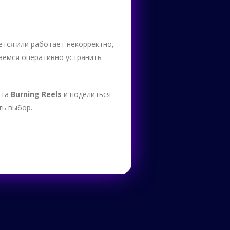
тся или работает некорректно,
раемся оперативно устранить
ота
Burning Reels
и поделиться
ть выбор.