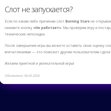
Слот не запускается?
Если по каким-либо причинам слот
Burning Stars
не открывае
нажмите кнопку
«Не работает»
. Мы проверим игру и поста
технические неполадки.
После завершения игры вы можете оставить свою оценку сл
впечатлениями — это поможет другим пользователям сдела
Желаем приятной и увлекательной игры!
Обновлено:
06.03.2020