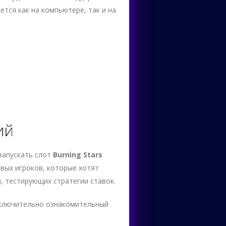
ется как на компьютере, так и на
ий
запускать слот
Burning Stars
овых игроков, которые хотят
, тестирующих стратегии ставок.
сключительно ознакомительный