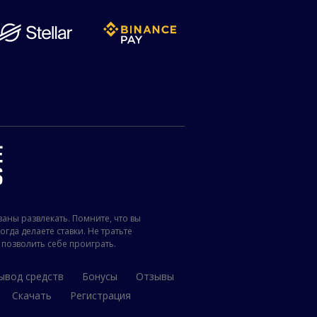
аны развлекать. Помните, что вы
огда делаете ставки. Не тратьте
позволить себе проиграть.
ывод средств
Бонусы
Отзывы
Скачать
Регистрация