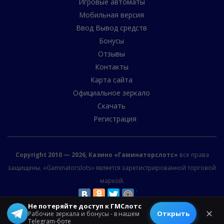
Игровые автоматы
Мобильная версия
Ввод Вывод средств
Бонусы
Отзывы
Контакты
Карта сайта
Официальное зеркало
Скачать
Регистрация
Copyright 2010 — 2026, Казино «Гаминаторслотс»
все права
защищены. «Gaminatorslots» является зарегистрированной торговой
маркой.
Не потеряйте доступ к ГМСлотс
© 2026 All rights reserved.
✕
Открыть
Рабочие зеркала и бонусы - в нашем
Telegram-боте