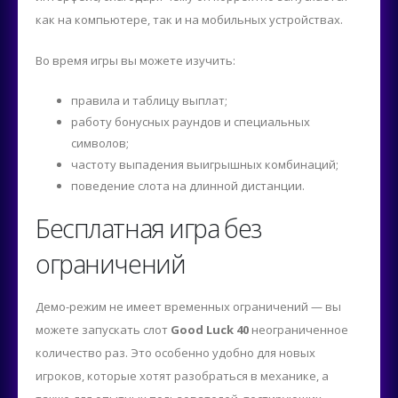
как на компьютере, так и на мобильных устройствах.
Во время игры вы можете изучить:
правила и таблицу выплат;
работу бонусных раундов и специальных
символов;
частоту выпадения выигрышных комбинаций;
поведение слота на длинной дистанции.
Бесплатная игра без
ограничений
Демо-режим не имеет временных ограничений — вы
можете запускать слот
Good Luck 40
неограниченное
количество раз. Это особенно удобно для новых
игроков, которые хотят разобраться в механике, а