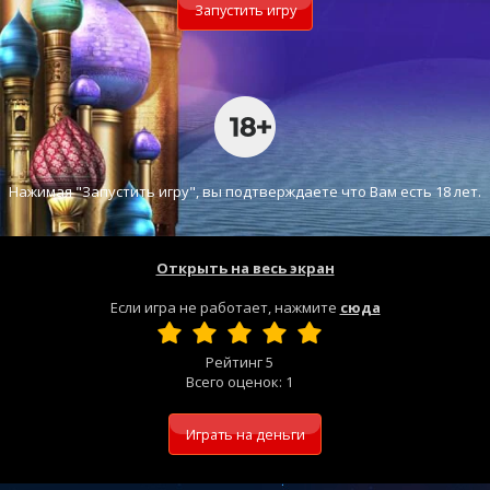
Запустить игру
Нажимая "Запустить игру", вы подтверждаете что Вам есть 18 лет.
Открыть на весь экран
Если игра не работает, нажмите
сюда
Рейтинг
5
Всего оценок:
1
Играть на деньги