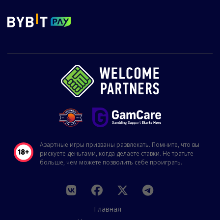
Азартные игры призваны развлекать. Помните, что вы
рискуете деньгами, когда делаете ставки. Не тратьте
больше, чем можете позволить себе проиграть.
Главная