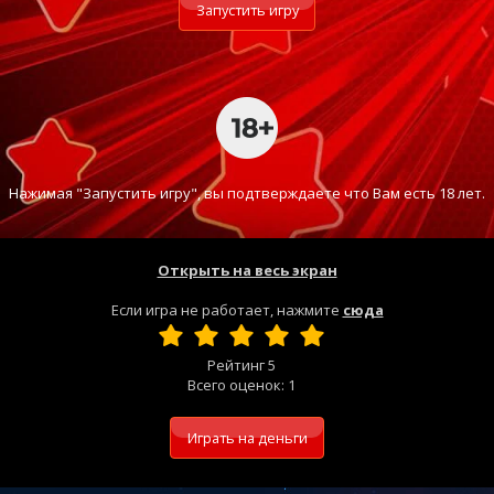
Запустить игру
Нажимая "Запустить игру", вы подтверждаете что Вам есть 18 лет.
Открыть на весь экран
Если игра не работает, нажмите
сюда
Рейтинг
5
Всего оценок:
1
Играть на деньги