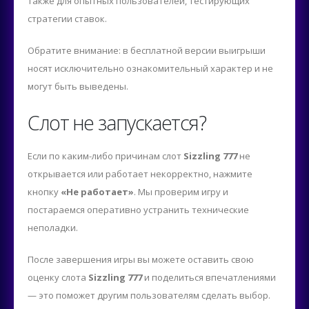
также для опытных пользователей, тестирующих
стратегии ставок.
Обратите внимание: в бесплатной версии выигрыши
носят исключительно ознакомительный характер и не
могут быть выведены.
Слот не запускается?
Если по каким-либо причинам слот
Sizzling 777
не
открывается или работает некорректно, нажмите
кнопку
«Не работает»
. Мы проверим игру и
постараемся оперативно устранить технические
неполадки.
После завершения игры вы можете оставить свою
оценку слота
Sizzling 777
и поделиться впечатлениями
— это поможет другим пользователям сделать выбор.