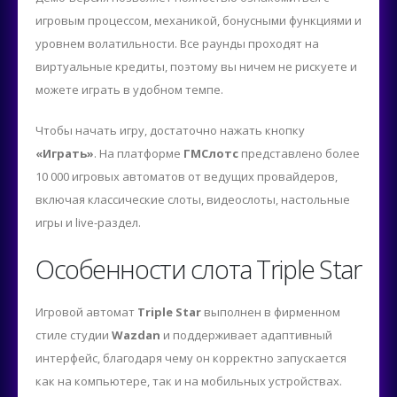
игровым процессом, механикой, бонусными функциями и
уровнем волатильности. Все раунды проходят на
виртуальные кредиты, поэтому вы ничем не рискуете и
можете играть в удобном темпе.
Чтобы начать игру, достаточно нажать кнопку
«Играть»
. На платформе
ГМСлотс
представлено более
10 000 игровых автоматов от ведущих провайдеров,
включая классические слоты, видеослоты, настольные
игры и live-раздел.
Особенности слота Triple Star
Игровой автомат
Triple Star
выполнен в фирменном
стиле студии
Wazdan
и поддерживает адаптивный
интерфейс, благодаря чему он корректно запускается
как на компьютере, так и на мобильных устройствах.