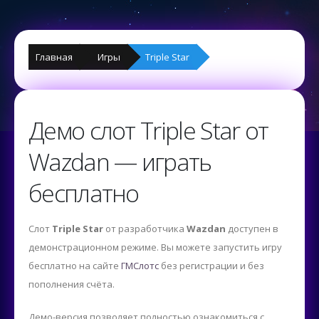
Главная
Игры
Triple Star
Демо слот Triple Star от
Wazdan — играть
бесплатно
Слот
Triple Star
от разработчика
Wazdan
доступен в
демонстрационном режиме. Вы можете запустить игру
бесплатно на сайте
ГМСлотс
без регистрации и без
пополнения счёта.
Демо-версия позволяет полностью ознакомиться с