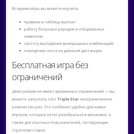
Во время игры вы можете изучить:
правила и таблицу выплат;
работу бонусных раундов и специальных
символов;
частоту выпадения выигрышных комбинаций;
поведение слота на длинной дистанции.
Бесплатная игра без
ограничений
Демо-режим не имеет временных ограничений — вы
можете запускать слот
Triple Star
неограниченное
количество раз. Это особенно удобно для новых
игроков, которые хотят разобраться в механике, а
также для опытных пользователей, тестирующих
стратегии ставок.