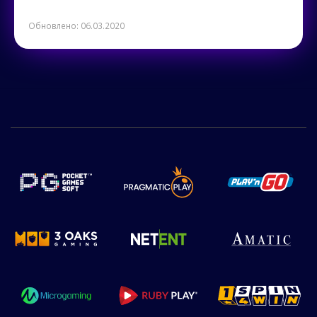
Обновлено:
06.03.2020