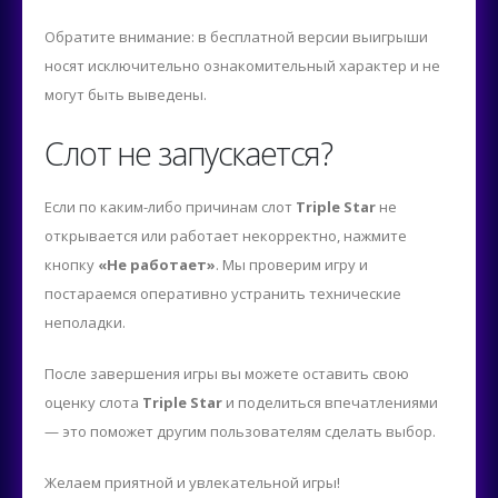
Обратите внимание: в бесплатной версии выигрыши
носят исключительно ознакомительный характер и не
могут быть выведены.
Слот не запускается?
Если по каким-либо причинам слот
Triple Star
не
открывается или работает некорректно, нажмите
кнопку
«Не работает»
. Мы проверим игру и
постараемся оперативно устранить технические
неполадки.
После завершения игры вы можете оставить свою
оценку слота
Triple Star
и поделиться впечатлениями
— это поможет другим пользователям сделать выбор.
Желаем приятной и увлекательной игры!