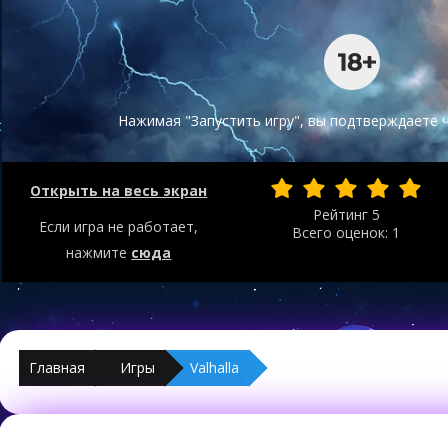
Нажимая "Запустить игру", вы подтверждаете ч
Открыть на весь экран
Рейтинг
5
Если игра не работает,
Всего оценок:
1
нажмите
сюда
Главная
Игры
Valhalla