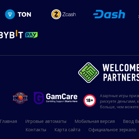
Азартные игры призв
рискуете деньгами, к
больше, чем можете 
Главная
Игровые автоматы
Мобильная версия
Ввод В
Контакты
Карта сайта
Официальное зеркало