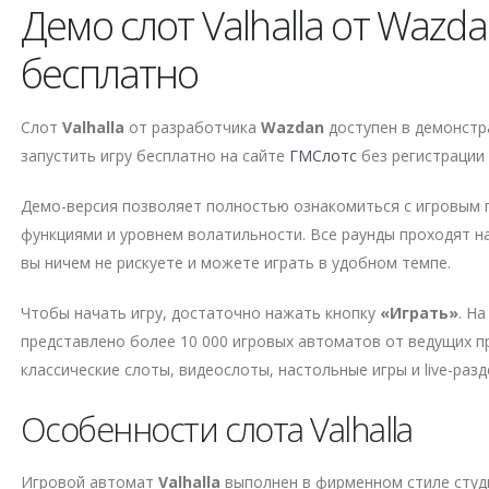
Демо слот Valhalla от Wazd
бесплатно
Слот
Valhalla
от разработчика
Wazdan
доступен в демонст
запустить игру бесплатно на сайте
ГМСлотс
без регистрации 
Демо-версия позволяет полностью ознакомиться с игровым 
функциями и уровнем волатильности. Все раунды проходят н
вы ничем не рискуете и можете играть в удобном темпе.
Чтобы начать игру, достаточно нажать кнопку
«Играть»
. Н
представлено более 10 000 игровых автоматов от ведущих п
классические слоты, видеослоты, настольные игры и live-разд
Особенности слота Valhalla
Игровой автомат
Valhalla
выполнен в фирменном стиле сту