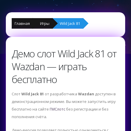
Главная
Игры
Wild Jack 81
Демо слот Wild Jack 81 от
Wazdan — играть
бесплатно
Слот
Wild Jack 81
от разработчика
Wazdan
доступен в
демонстрационном режиме. Вы можете запустить игру
бесплатно на сайте
ГМСлотс
без регистрации и без
пополнения счёта.
Демо-версия позволяет полностью ознакомиться с