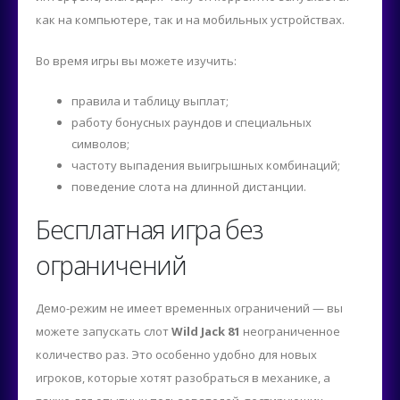
как на компьютере, так и на мобильных устройствах.
Во время игры вы можете изучить:
правила и таблицу выплат;
работу бонусных раундов и специальных
символов;
частоту выпадения выигрышных комбинаций;
поведение слота на длинной дистанции.
Бесплатная игра без
ограничений
Демо-режим не имеет временных ограничений — вы
можете запускать слот
Wild Jack 81
неограниченное
количество раз. Это особенно удобно для новых
игроков, которые хотят разобраться в механике, а