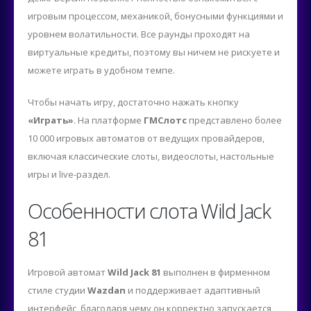
игровым процессом, механикой, бонусными функциями и
уровнем волатильности. Все раунды проходят на
виртуальные кредиты, поэтому вы ничем не рискуете и
можете играть в удобном темпе.
Чтобы начать игру, достаточно нажать кнопку
«Играть»
. На платформе
ГМСлотс
представлено более
10 000 игровых автоматов от ведущих провайдеров,
включая классические слоты, видеослоты, настольные
игры и live-раздел.
Особенности слота Wild Jack
81
Игровой автомат
Wild Jack 81
выполнен в фирменном
стиле студии
Wazdan
и поддерживает адаптивный
интерфейс, благодаря чему он корректно запускается