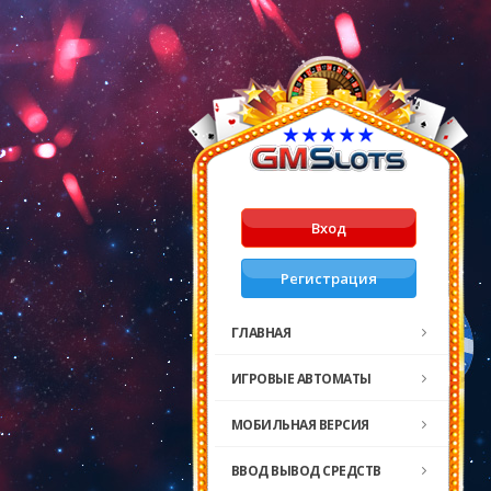
Вход
Регистрация
ГЛАВНАЯ
ИГРОВЫЕ АВТОМАТЫ
МОБИЛЬНАЯ ВЕРСИЯ
ВВОД ВЫВОД СРЕДСТВ