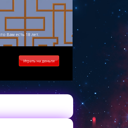
то Вам есть 18 лет.
Играть на деньги