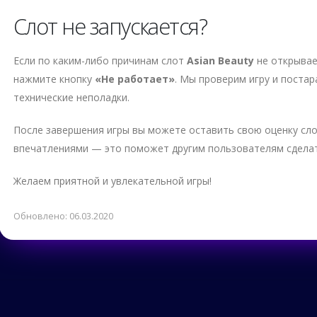
Слот не запускается?
Если по каким-либо причинам слот
Asian Beauty
не открывае
нажмите кнопку
«Не работает»
. Мы проверим игру и поста
технические неполадки.
После завершения игры вы можете оставить свою оценку сл
впечатлениями — это поможет другим пользователям сдела
Желаем приятной и увлекательной игры!
Обновлено:
06.03.2020