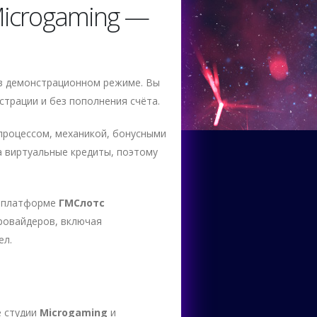
Microgaming —
в демонстрационном режиме. Вы
страции и без пополнения счёта.
процессом, механикой, бонусными
а виртуальные кредиты, поэтому
а платформе
ГМСлотс
ровайдеров, включая
ел.
 студии
Microgaming
и