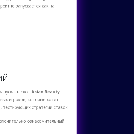
ректно запускается как на
ий
запускать слот
Asian Beauty
овых игроков, которые хотят
, тестирующих стратегии ставок.
сключительно ознакомительный