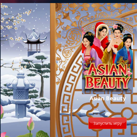
Asian Beauty
Запустить игру