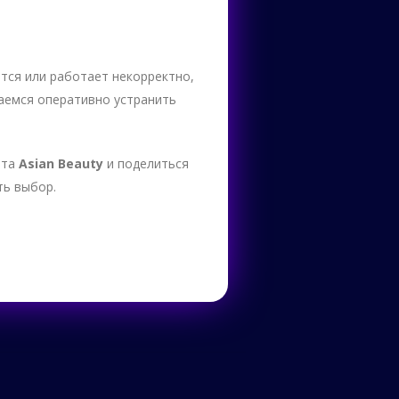
тся или работает некорректно,
раемся оперативно устранить
ота
Asian Beauty
и поделиться
ть выбор.