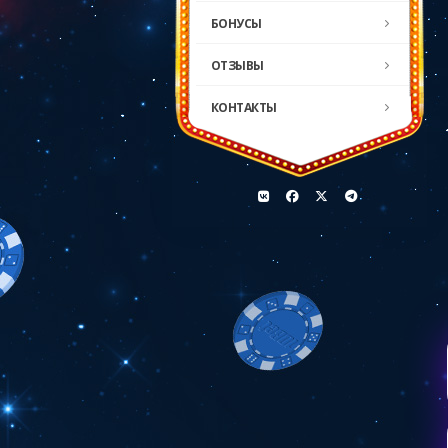
БОНУСЫ
ОТЗЫВЫ
КОНТАКТЫ