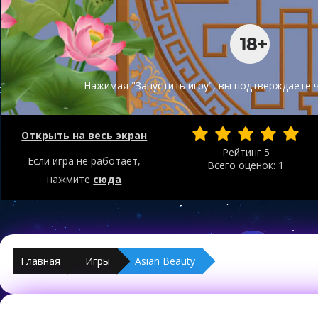
Нажимая "Запустить игру", вы подтверждаете ч
Открыть на весь экран
Рейтинг
5
Если игра не работает,
Всего оценок:
1
нажмите
сюда
Главная
Игры
Asian Beauty