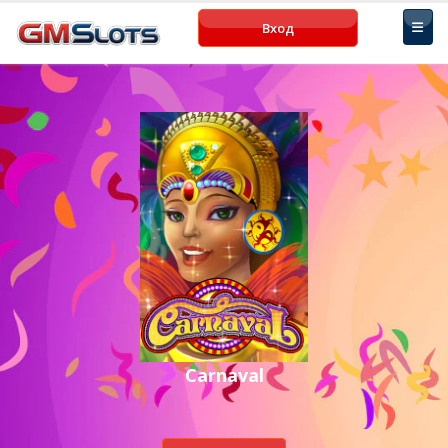
Вход
Carnaval