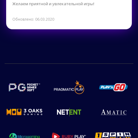
Желаем приятной и увлекательной игры!
Обновлено:
06.03.2020