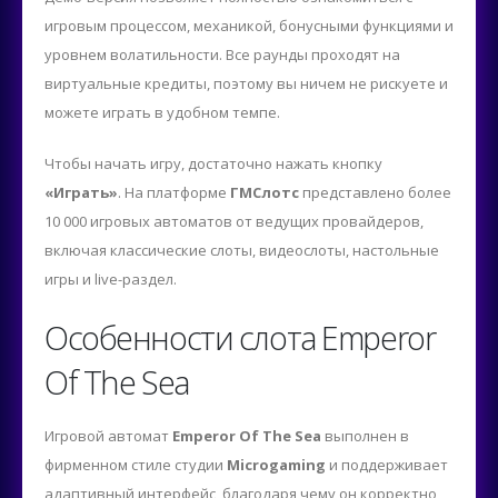
игровым процессом, механикой, бонусными функциями и
уровнем волатильности. Все раунды проходят на
виртуальные кредиты, поэтому вы ничем не рискуете и
можете играть в удобном темпе.
Чтобы начать игру, достаточно нажать кнопку
«Играть»
. На платформе
ГМСлотс
представлено более
10 000 игровых автоматов от ведущих провайдеров,
включая классические слоты, видеослоты, настольные
игры и live-раздел.
Особенности слота Emperor
Of The Sea
Игровой автомат
Emperor Of The Sea
выполнен в
фирменном стиле студии
Microgaming
и поддерживает
адаптивный интерфейс, благодаря чему он корректно