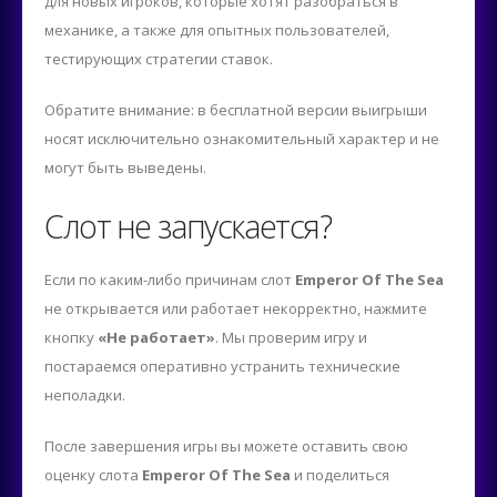
для новых игроков, которые хотят разобраться в
механике, а также для опытных пользователей,
тестирующих стратегии ставок.
Обратите внимание: в бесплатной версии выигрыши
носят исключительно ознакомительный характер и не
могут быть выведены.
Слот не запускается?
Если по каким-либо причинам слот
Emperor Of The Sea
не открывается или работает некорректно, нажмите
кнопку
«Не работает»
. Мы проверим игру и
постараемся оперативно устранить технические
неполадки.
После завершения игры вы можете оставить свою
оценку слота
Emperor Of The Sea
и поделиться