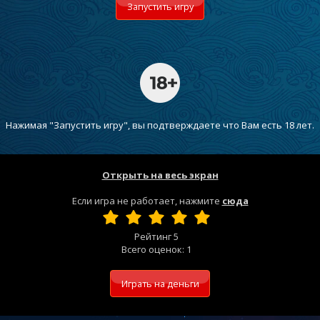
Запустить игру
Нажимая "Запустить игру", вы подтверждаете что Вам есть 18 лет.
Открыть на весь экран
Если игра не работает, нажмите
сюда
Рейтинг
5
Всего оценок:
1
Играть на деньги