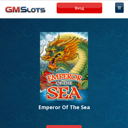
Вход
Emperor Of The Sea