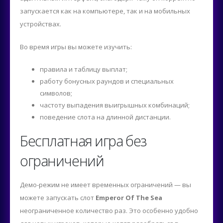
запускается как на компьютере, так и на мобильных
устройствах.
Во время игры вы можете изучить:
правила и таблицу выплат;
работу бонусных раундов и специальных
символов;
частоту выпадения выигрышных комбинаций;
поведение слота на длинной дистанции.
Бесплатная игра без
ограничений
Демо-режим не имеет временных ограничений — вы
можете запускать слот
Emperor Of The Sea
неограниченное количество раз. Это особенно удобно