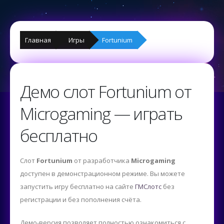
Главная
Игры
Fortunium
Демо слот Fortunium от
Microgaming — играть
бесплатно
Слот
Fortunium
от разработчика
Microgaming
доступен в демонстрационном режиме. Вы можете
запустить игру бесплатно на сайте
ГМСлотс
без
регистрации и без пополнения счёта.
Демо-версия позволяет полностью ознакомиться с