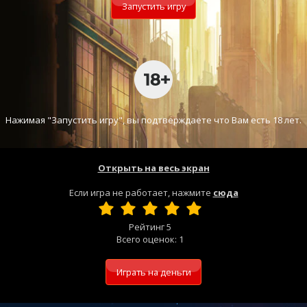
Запустить игру
Нажимая "Запустить игру", вы подтверждаете что Вам есть 18 лет.
Открыть на весь экран
Если игра не работает, нажмите
сюда
Рейтинг
5
Всего оценок:
1
Играть на деньги