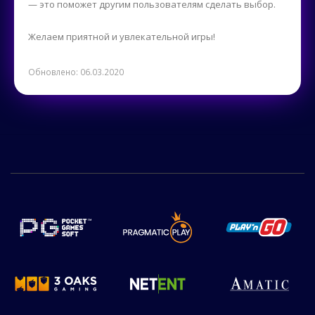
— это поможет другим пользователям сделать выбор.
Желаем приятной и увлекательной игры!
Обновлено:
06.03.2020