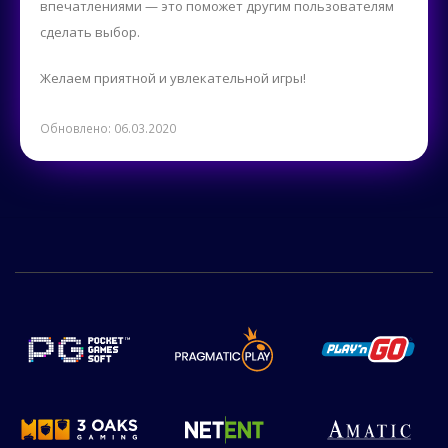
впечатлениями — это поможет другим пользователям
сделать выбор.
Желаем приятной и увлекательной игры!
Обновлено:
06.03.2020