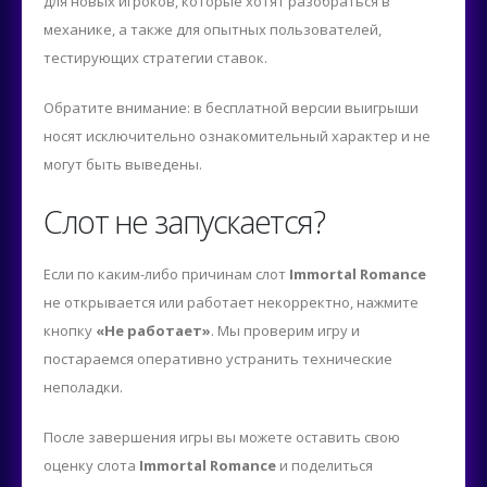
для новых игроков, которые хотят разобраться в
механике, а также для опытных пользователей,
тестирующих стратегии ставок.
Обратите внимание: в бесплатной версии выигрыши
носят исключительно ознакомительный характер и не
могут быть выведены.
Слот не запускается?
Если по каким-либо причинам слот
Immortal Romance
не открывается или работает некорректно, нажмите
кнопку
«Не работает»
. Мы проверим игру и
постараемся оперативно устранить технические
неполадки.
После завершения игры вы можете оставить свою
оценку слота
Immortal Romance
и поделиться