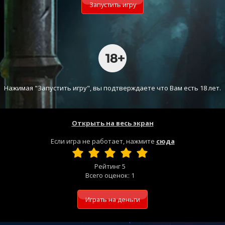
Запустить игру
Нажимая "Запустить игру", вы подтверждаете что Вам есть 18 лет.
Открыть на весь экран
Если игра не работает, нажмите
сюда
Рейтинг
5
Всего оценок:
1
Играть на деньги