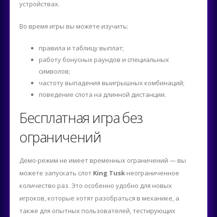
устройствах.
Во время игры вы можете изучить:
правила и таблицу выплат;
работу бонусных раундов и специальных
символов;
частоту выпадения выигрышных комбинаций;
поведение слота на длинной дистанции.
Бесплатная игра без
ограничений
Демо-режим не имеет временных ограничений — вы
можете запускать слот
King Tusk
неограниченное
количество раз. Это особенно удобно для новых
игроков, которые хотят разобраться в механике, а
также для опытных пользователей, тестирующих