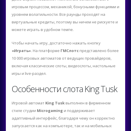
игровым процессом, механикой, бонусными функциями и
уровнем волатильности. Все раунды проходят на
виртуальные кредиты, поэтому вы ничем не рискуете и
можете играть в удобном темпе.
Чтобы начать игру, достаточно нажать кнопку
«Играть»
. На платформе
ГМСлотс
представлено более
10 000 игровых автоматов от ведущих провайдеров,
включая классические слоты, видеослоты, настольные
игры и live-раздел.
Особенности слота King Tusk
Игровой автомат
King Tusk
выполнен в фирменном
стиле студии
Microgaming
и поддерживает
адаптивный интерфейс, благодаря чему он корректно
запускается как на компьютере, так и на мобильных