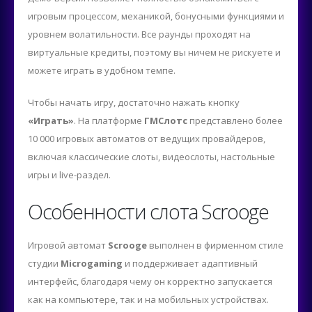
игровым процессом, механикой, бонусными функциями и
уровнем волатильности. Все раунды проходят на
виртуальные кредиты, поэтому вы ничем не рискуете и
можете играть в удобном темпе.
Чтобы начать игру, достаточно нажать кнопку
«Играть»
. На платформе
ГМСлотс
представлено более
10 000 игровых автоматов от ведущих провайдеров,
включая классические слоты, видеослоты, настольные
игры и live-раздел.
Особенности слота Scrooge
Игровой автомат
Scrooge
выполнен в фирменном стиле
студии
Microgaming
и поддерживает адаптивный
интерфейс, благодаря чему он корректно запускается
как на компьютере, так и на мобильных устройствах.