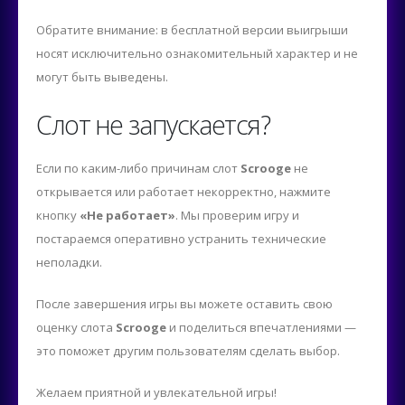
Обратите внимание: в бесплатной версии выигрыши
носят исключительно ознакомительный характер и не
могут быть выведены.
Слот не запускается?
Если по каким-либо причинам слот
Scrooge
не
открывается или работает некорректно, нажмите
кнопку
«Не работает»
. Мы проверим игру и
постараемся оперативно устранить технические
неполадки.
После завершения игры вы можете оставить свою
оценку слота
Scrooge
и поделиться впечатлениями —
это поможет другим пользователям сделать выбор.
Желаем приятной и увлекательной игры!