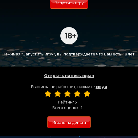
Запустить игру
Нажимая "Запустить игру", вы подтверждаете что Вам есть 18 лет.
Открыть на весь экран
Если игра не работает, нажмите
сюда
Рейтинг
5
Всего оценок:
1
Играть на деньги