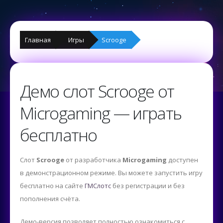
Главная
Игры
Scrooge
Демо слот Scrooge от
Microgaming — играть
бесплатно
Слот
Scrooge
от разработчика
Microgaming
доступен
в демонстрационном режиме. Вы можете запустить игру
бесплатно на сайте
ГМСлотс
без регистрации и без
пополнения счёта.
Демо-версия позволяет полностью ознакомиться с