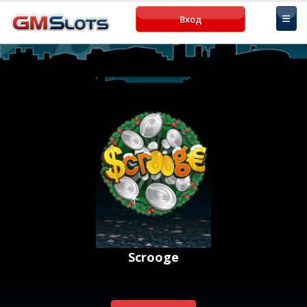
Вход
Scrooge