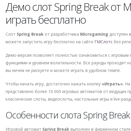
Демо слот Spring Break от 
играть бесплатно
Слот
Spring Break
от разработчика
Microgaming
доступен 
можете запустить игру бесплатно на сайте
ГМСлотс
без реги
Демо-версия позволяет полностью ознакомиться с игровым 
функциями и уровнем волатильности. Все раунды проходят н
вы ничем не рискуете и можете играть в удобном темпе.
Чтобы начать игру, достаточно нажать кнопку
«Играть»
. Н
представлено более 10 000 игровых автоматов от ведущих п
классические слоты, видеослоты, настольные игры и live-разд
Особенности слота Spring Break
Игровой автомат
Spring Break
выполнен в фирменном стиле