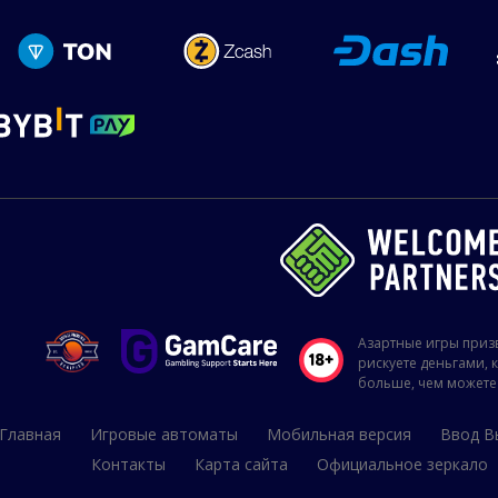
Азартные игры призв
рискуете деньгами, к
больше, чем можете 
Главная
Игровые автоматы
Мобильная версия
Ввод В
Контакты
Карта сайта
Официальное зеркало