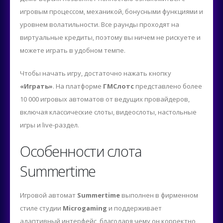
игровым процессом, механикой, бонусными функциями и
уровнем волатильности. Все раунды проходят на
виртуальные кредиты, поэтому вы ничем не рискуете и
можете играть в удобном темпе.
Чтобы начать игру, достаточно нажать кнопку
«Играть»
. На платформе
ГМСлотс
представлено более
10 000 игровых автоматов от ведущих провайдеров,
включая классические слоты, видеослоты, настольные
игры и live-раздел.
Особенности слота
Summertime
Игровой автомат
Summertime
выполнен в фирменном
стиле студии
Microgaming
и поддерживает
адаптивный интерфейс, благодаря чему он корректно