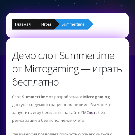
Главная
Игры
Summertime
Демо слот Summertime
от Microgaming — играть
бесплатно
Слот
Summertime
от разработчика
Microgaming
доступен в демонстрационном режиме. Вы можете
запустить игру бесплатно на сайте
ГМСлотс
без
регистрации и без пополнения счёта.
Демо-версия позволяет полностью ознакомиться с