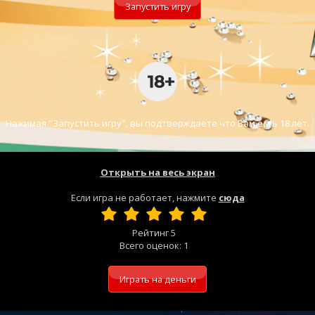
Запустить игру
Нажимая "Запустить игру", вы подтверждаете что Вам есть 18 лет.
Открыть на весь экран
Если игра не работает, нажмите
сюда
Рейтинг
5
Всего оценок:
1
Играть на деньги