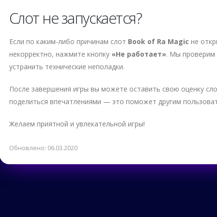
Слот не запускается?
Если по каким-либо причинам слот
Book of Ra Magic
не откр
некорректно, нажмите кнопку
«Не работает»
. Мы проверим
устранить технические неполадки.
После завершения игры вы можете оставить свою оценку сл
поделиться впечатлениями — это поможет другим пользоват
Желаем приятной и увлекательной игры!
Обновлено:
06.03.2020