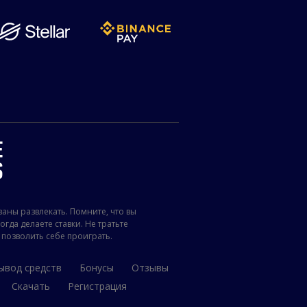
аны развлекать. Помните, что вы
огда делаете ставки. Не тратьте
позволить себе проиграть.
ывод средств
Бонусы
Отзывы
Скачать
Регистрация