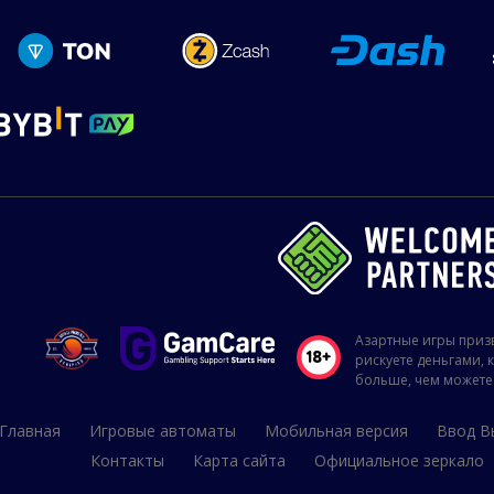
Азартные игры призв
рискуете деньгами, к
больше, чем можете 
Главная
Игровые автоматы
Мобильная версия
Ввод В
Контакты
Карта сайта
Официальное зеркало