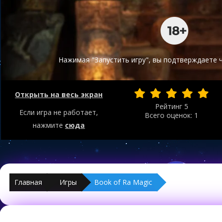
Нажимая "Запустить игру", вы подтверждаете ч
Открыть на весь экран
Рейтинг
5
Если игра не работает,
Всего оценок:
1
нажмите
сюда
Главная
Игры
Book of Ra Magic