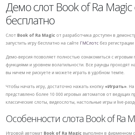
Демо слот Book of Ra Magic
бесплатно
Слот
Book of Ra Magic
от разработчика
доступен в демонс
запустить игру бесплатно на сайте
ГМСлотс
без регистрации 
Демо-версия позволяет полностью ознакомиться с игровым 
функциями и уровнем волатильности. Все раунды проходят н
вы ничем не рискуете и можете играть в удобном темпе.
Чтобы начать игру, достаточно нажать кнопку
«Играть»
. Н
представлено более 10 000 игровых автоматов от ведущих п
классические слоты, видеослоты, настольные игры и live-разд
Особенности слота Book of Ra M
Игровой автомат
Book of Ra Magic
выполнен в фирменном с