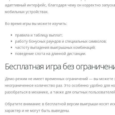
адаптивный интерфейс, благодаря чему он корректно запуска
мобильных устройствах.
Во время игры вы можете изучить:
правила и таблицу выплат;
работу бонусных раундов и специальных символов;
частоту выпадения выигрышных комбинаций;
поведение слота на длинной дистанции.
Бесплатная игра без ограничен
Демо-режим не имеет временных ограничений — вы можете 
неограниченное количество раз. Это особенно удобно для н
разобраться в механике, а также для опытных пользователей
Обратите внимание: в бесплатной версии выигрыши носят и
характер и не могут быть выведены.