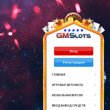
Вход
Регистрация
ГЛАВНАЯ
ИГРОВЫЕ АВТОМАТЫ
МОБИЛЬНАЯ ВЕРСИЯ
ВВОД ВЫВОД СРЕДСТВ