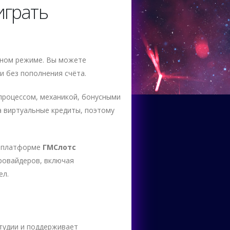
играть
нном режиме. Вы можете
и без пополнения счёта.
процессом, механикой, бонусными
а виртуальные кредиты, поэтому
а платформе
ГМСлотс
ровайдеров, включая
ел.
тудии
и поддерживает