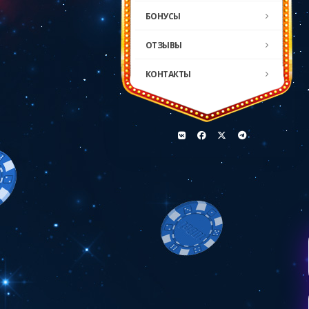
БОНУСЫ
ОТЗЫВЫ
КОНТАКТЫ