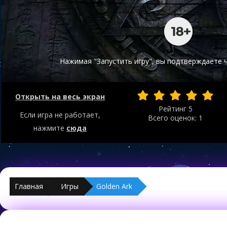
Нажимая "Запустить игру", вы подтверждаете ч
Открыть на весь экран
Рейтинг
5
Если игра не работает,
Всего оценок:
1
нажмите
сюда
Главная
Игры
Golden Ark