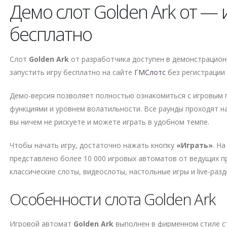
Демо слот Golden Ark от — 
бесплатно
Слот
Golden Ark
от разработчика
доступен в демонстрацио
запустить игру бесплатно на сайте
ГМСлотс
без регистрации 
Демо-версия позволяет полностью ознакомиться с игровым 
функциями и уровнем волатильности. Все раунды проходят н
вы ничем не рискуете и можете играть в удобном темпе.
Чтобы начать игру, достаточно нажать кнопку
«Играть»
. Н
представлено более 10 000 игровых автоматов от ведущих п
классические слоты, видеослоты, настольные игры и live-разд
Особенности слота Golden Ark
Игровой автомат
Golden Ark
выполнен в фирменном стиле с