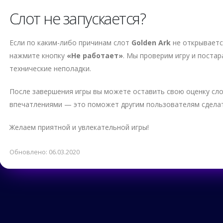
Слот не запускается?
Если по каким-либо причинам слот
Golden Ark
не открываетс
нажмите кнопку
«Не работает»
. Мы проверим игру и поста
технические неполадки.
После завершения игры вы можете оставить свою оценку сл
впечатлениями — это поможет другим пользователям сдела
Желаем приятной и увлекательной игры!
Обновлено:
06.03.2020