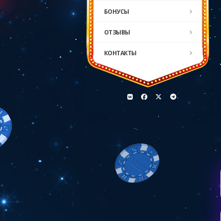
БОНУСЫ
ОТЗЫВЫ
КОНТАКТЫ