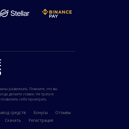
аны развлекать. Помните, что вы
огда делаете ставки. Не тратьте
позволить себе проиграть.
ывод средств
Бонусы
Отзывы
Скачать
Регистрация