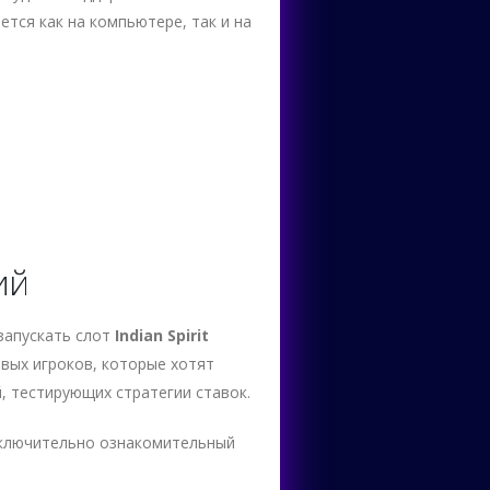
ется как на компьютере, так и на
ий
запускать слот
Indian Spirit
овых игроков, которые хотят
, тестирующих стратегии ставок.
сключительно ознакомительный