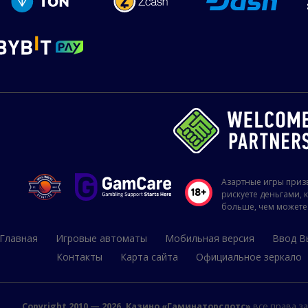
Азартные игры призв
рискуете деньгами, к
больше, чем можете 
Главная
Игровые автоматы
Мобильная версия
Ввод В
Контакты
Карта сайта
Официальное зеркало
Copyright 2010 — 2026, Казино «Гаминаторслотс»
все права за