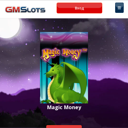
Вход
Magic Money