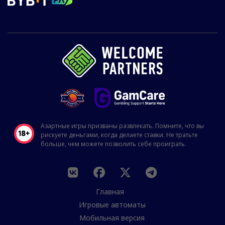
Азартные игры призваны развлекать. Помните, что вы
рискуете деньгами, когда делаете ставки. Не тратьте
больше, чем можете позволить себе проиграть.
Главная
Игровые автоматы
Мобильная версия