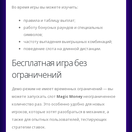
Во время игры вы можете изучить:
правила и таблицу выплат;
работу бонусных раундов и специальных
символов;
частоту выпадения выигрышных комбинаций;
поведение слота на длинной дистанции.
Бесплатная игра без
ограничений
Демо-режим не имеет временных ограничений — вы
можете запускать слот
Magic Money
неограниченное
количество раз. Это особенно удобно для новых
игроков, которые хотят разобраться в механике, а
также для опытных пользователей, тестирующих
стратегии ставок.