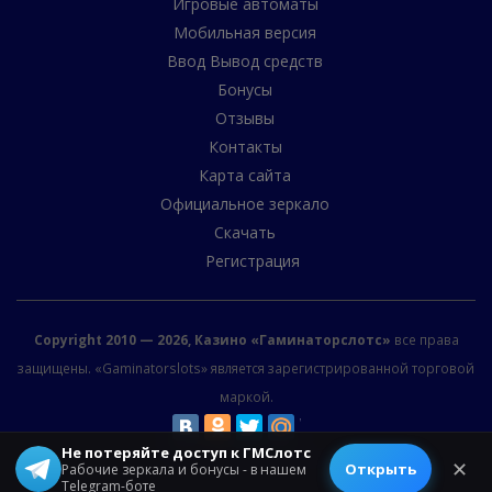
Игровые автоматы
Мобильная версия
Ввод Вывод средств
Бонусы
Отзывы
Контакты
Карта сайта
Официальное зеркало
Скачать
Регистрация
Copyright 2010 — 2026, Казино «Гаминаторслотс»
все права
защищены. «Gaminatorslots» является зарегистрированной торговой
маркой.
Не потеряйте доступ к ГМСлотс
© 2026 All rights reserved.
✕
Открыть
Рабочие зеркала и бонусы - в нашем
Telegram-боте