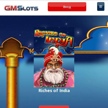
Вход
Riches of India