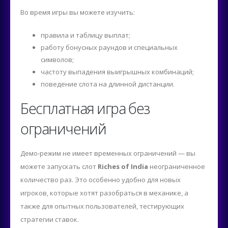
Во время игры вы можете изучить:
правила и таблицу выплат;
работу бонусных раундов и специальных
символов;
частоту выпадения выигрышных комбинаций;
поведение слота на длинной дистанции.
Бесплатная игра без
ограничений
Демо-режим не имеет временных ограничений — вы
можете запускать слот
Riches of India
неограниченное
количество раз. Это особенно удобно для новых
игроков, которые хотят разобраться в механике, а
также для опытных пользователей, тестирующих
стратегии ставок.