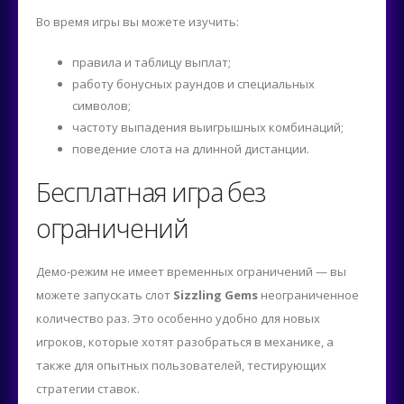
Во время игры вы можете изучить:
правила и таблицу выплат;
работу бонусных раундов и специальных
символов;
частоту выпадения выигрышных комбинаций;
поведение слота на длинной дистанции.
Бесплатная игра без
ограничений
Демо-режим не имеет временных ограничений — вы
можете запускать слот
Sizzling Gems
неограниченное
количество раз. Это особенно удобно для новых
игроков, которые хотят разобраться в механике, а
также для опытных пользователей, тестирующих
стратегии ставок.