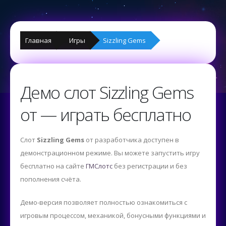
Главная
Игры
Sizzling Gems
Демо слот Sizzling Gems
от — играть бесплатно
Слот
Sizzling Gems
от разработчика
доступен в
демонстрационном режиме. Вы можете запустить игру
бесплатно на сайте
ГМСлотс
без регистрации и без
пополнения счёта.
Демо-версия позволяет полностью ознакомиться с
игровым процессом, механикой, бонусными функциями и