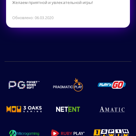
Желаем приятной и увлекательной игры!
Обновлено:
06.03.2020