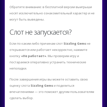
Обратите внимание: в бесплатной версии выигрыши
носят исключительно ознакомительный характер и не
могут быть выведены.
Слот не запускается?
Если по каким-либо причинам слот
Sizzling Gems
не
открывается или работает некорректно, нажмите
кнопку
«Не работает»
. Мы проверим игру и
постараемся оперативно устранить технические
неполадки.
После завершения игры вы можете оставить свою
оценку слота
Sizzling Gems
и поделиться
впечатлениями — это поможет другим пользователям
сделать выбор.