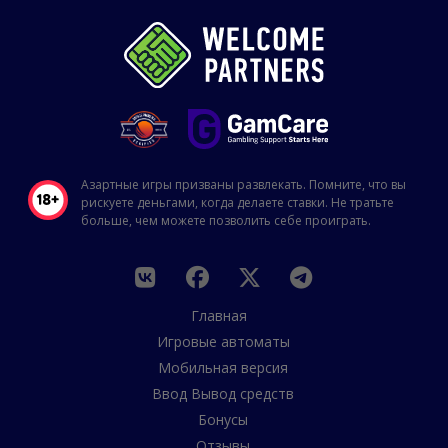
Азартные игры призваны развлекать. Помните, что вы
рискуете деньгами, когда делаете ставки. Не тратьте
больше, чем можете позволить себе проиграть.
Главная
Игровые автоматы
Мобильная версия
Ввод Вывод средств
Бонусы
Отзывы