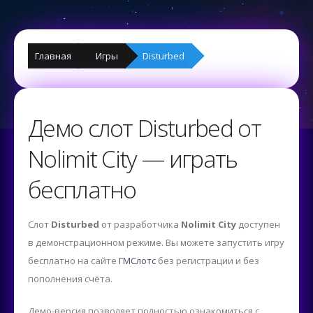
Главная
Игры
Disturbed
Демо слот Disturbed от
Nolimit City — играть
бесплатно
Слот
Disturbed
от разработчика
Nolimit City
доступен
в демонстрационном режиме. Вы можете запустить игру
бесплатно на сайте
ГМСлотс
без регистрации и без
пополнения счёта.
Демо-версия позволяет полностью ознакомиться с