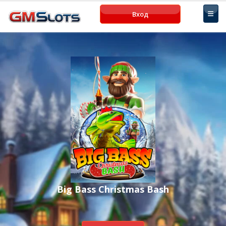
Вход
Big Bass Christmas Bash