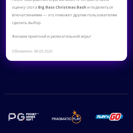
оценку слота
Big Bass Christmas Bash
и поделиться
впечатлениями — это поможет другим пользователям
сделать выбор.
Желаем приятной и увлекательной игры!
Обновлено:
06.03.2020