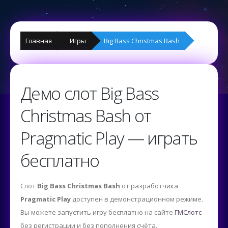
Главная
Игры
Big Bass Christmas Bash
Демо слот Big Bass
Christmas Bash от
Pragmatic Play — играть
бесплатно
Слот
Big Bass Christmas Bash
от разработчика
Pragmatic Play
доступен в демонстрационном режиме.
Вы можете запустить игру бесплатно на сайте
ГМСлотс
без регистрации и без пополнения счёта.