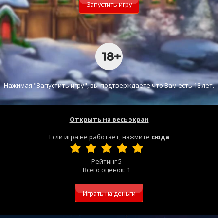
Запустить игру
Нажимая "Запустить игру", вы подтверждаете что Вам есть 18 лет.
Открыть на весь экран
Если игра не работает, нажмите
сюда
Рейтинг
5
Всего оценок:
1
Играть на деньги