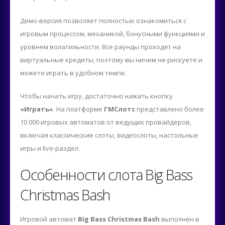
Демо-версия позволяет полностью ознакомиться с
игровым процессом, механикой, бонусными функциями и
уровнем волатильности. Все раунды проходят на
виртуальные кредиты, поэтому вы ничем не рискуете и
можете играть в удобном темпе.
Чтобы начать игру, достаточно нажать кнопку
«Играть»
. На платформе
ГМСлотс
представлено более
10 000 игровых автоматов от ведущих провайдеров,
включая классические слоты, видеослоты, настольные
игры и live-раздел.
Особенности слота Big Bass
Christmas Bash
Игровой автомат
Big Bass Christmas Bash
выполнен в