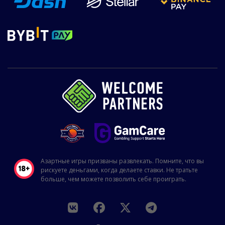
Азартные игры призваны развлекать. Помните, что вы
рискуете деньгами, когда делаете ставки. Не тратьте
больше, чем можете позволить себе проиграть.