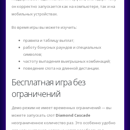
он корректно запускается как на компьютере, так и на
мобильных устройствах.
Во время игры вы можете изучить:
правила и таблицу выплат;
работу бонусных раундов и специальных
символов;
частоту выпадения выигрышных комбинаций;
поведение слота на длинной дистанции.
Бесплатная игра без
ограничений
Демо-режим не имеет временных ограничений — вы
можете запускать слот
Diamond Cascade
неограниченное количество раз. Это особенно удобно