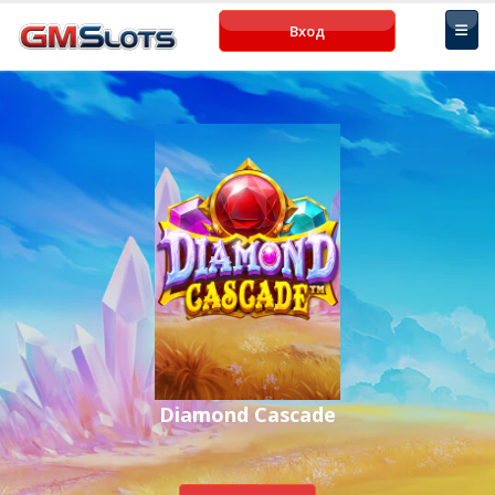
Вход
Diamond Cascade