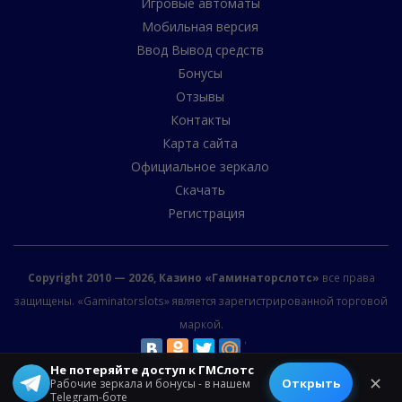
Игровые автоматы
Мобильная версия
Ввод Вывод средств
Бонусы
Отзывы
Контакты
Карта сайта
Официальное зеркало
Скачать
Регистрация
Copyright 2010 — 2026, Казино «Гаминаторслотс»
все права
защищены. «Gaminatorslots» является зарегистрированной торговой
маркой.
Не потеряйте доступ к ГМСлотс
© 2026 All rights reserved.
✕
Открыть
Рабочие зеркала и бонусы - в нашем
Telegram-боте