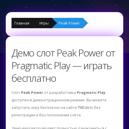
Главная
Игры
Peak Power
Демо слот Peak Power от
Pragmatic Play — играть
бесплатно
Слот
Peak Power
от разработчика
Pragmatic Play
доступен в демонстрационном режиме. Вы можете
запустить игру бесплатно на сайте
ГМСлотс
без
регистрации и без пополнения счёта.
Демо-версия позволяет полностью ознакомиться с