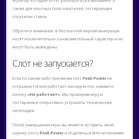
игроков, которые хотят разобраться в механике, а
также для опытных пользователей, тестирующих
стратегии ставок.
Обратите внимание: в бесплатной версии выигрыши
носят исключительно ознакомительный характер и не
могут быть выведены.
Слот не запускается?
Если по каким-либо причинам слот
Peak Power
не
открывается или работает некорректно, нажмите
кнопку
«Не работает»
. Мы проверим игру и
постараемся оперативно устранить технические
неполадки.
После завершения игры вы можете оставить свою
оценку слота
Peak Power
и поделиться впечатлениями