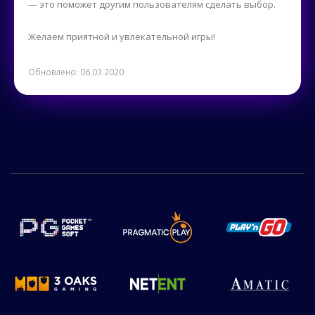
— это поможет другим пользователям сделать выбор.
Желаем приятной и увлекательной игры!
Обновлено:
06.03.2020