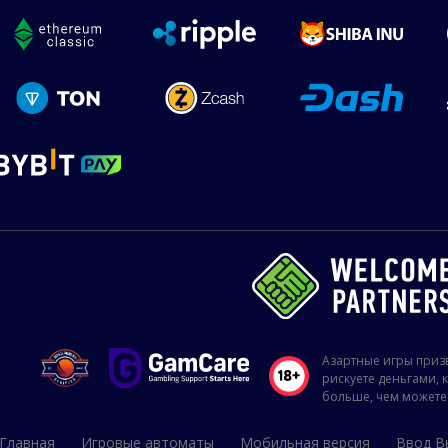
Азартные игры призв
рискуете деньгами, к
больше, чем можете 
Главная
Игровые автоматы
Мобильная версия
Ввод В