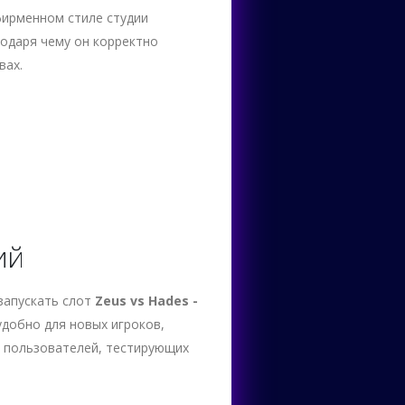
ирменном стиле студии
одаря чему он корректно
вах.
ий
запускать слот
Zeus vs Hades -
удобно для новых игроков,
х пользователей, тестирующих