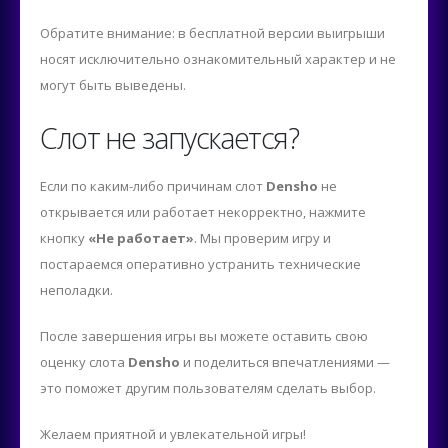
Обратите внимание: в бесплатной версии выигрыши
носят исключительно ознакомительный характер и не
могут быть выведены.
Слот не запускается?
Если по каким-либо причинам слот
Densho
не
открывается или работает некорректно, нажмите
кнопку
«Не работает»
. Мы проверим игру и
постараемся оперативно устранить технические
неполадки.
После завершения игры вы можете оставить свою
оценку слота
Densho
и поделиться впечатлениями —
это поможет другим пользователям сделать выбор.
Желаем приятной и увлекательной игры!