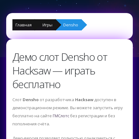
Главная
Игры
Densho
Демо слот Densho от
Hacksaw — играть
бесплатно
Слот
Densho
от разработчика
Hacksaw
доступен в
демонстрационном режиме. Вы можете запустить игру
бесплатно на сайте
ГМСлотс
без регистрации и без
пополнения счёта.
Демо-версия позволяет полностью ознакомиться с