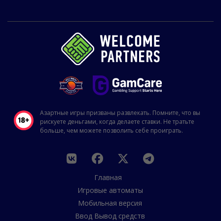
Азартные игры призваны развлекать. Помните, что вы
рискуете деньгами, когда делаете ставки. Не тратьте
больше, чем можете позволить себе проиграть.
Главная
Игровые автоматы
Мобильная версия
Ввод Вывод средств