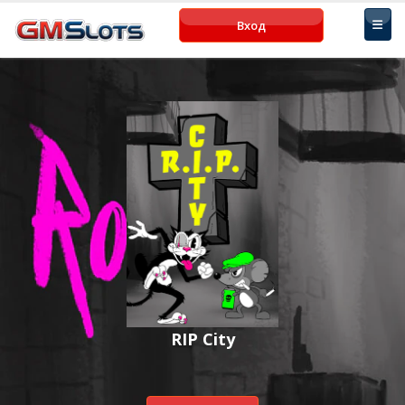
Вход
RIP City