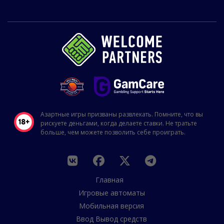
Азартные игры призваны развлекать. Помните, что вы
рискуете деньгами, когда делаете ставки. Не тратьте
больше, чем можете позволить себе проиграть.
Главная
Игровые автоматы
Мобильная версия
Ввод Вывод средств