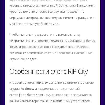
игровым процессом, механикой, бонусными функциями и
уровнем волатильности. Все раунды проходят на
виртуальные кредиты, поэтому вы ничем не рискуете и
можете играть в удобном темпе.
Чтобы начать игру, достаточно нажать кнопку
«Играть»
. На платформе
ГМСлотс
представлено более
10 000 игровых автоматов от ведущих провайдеров,
включая классические слоты, видеослоты, настольные
игры и live-раздел.
Особенности слота RIP City
Игровой автомат
RIP City
выполнен в фирменном стиле
студии
Hacksaw
и поддерживает адаптивный
интерфейс, благодаря чему он корректно запускается
как на компьютере, так и на мобильных устройствах.