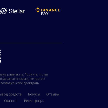
аны развлекать. Помните, что вы
огда делаете ставки. Не тратьте
позволить себе проиграть.
ывод средств
Бонусы
Отзывы
Скачать
Регистрация