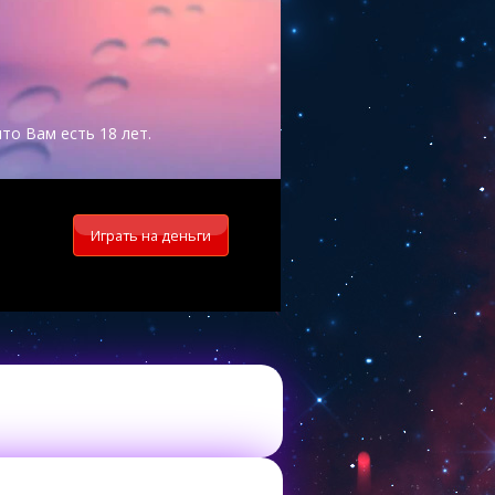
то Вам есть 18 лет.
Играть на деньги