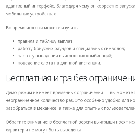
адаптивный интерфейс, благодаря чему он корректно запуска
мобильных устройствах.
Во время игры вы можете изучить:
правила и таблицу выплат;
работу бонусных раундов и специальных символов;
частоту выпадения выигрышных комбинаций;
поведение слота на длинной дистанции.
Бесплатная игра без ограничен
Демо-режим не имеет временных ограничений — вы можете 
неограниченное количество раз. Это особенно удобно для н
разобраться в механике, а также для опытных пользователей
Обратите внимание: в бесплатной версии выигрыши носят и
характер и не могут быть выведены.