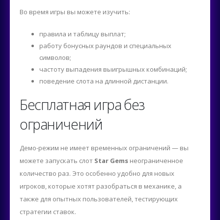
Во время игры вы можете изучить:
правила и таблицу выплат;
работу бонусных раундов и специальных
символов;
частоту выпадения выигрышных комбинаций;
поведение слота на длинной дистанции.
Бесплатная игра без
ограничений
Демо-режим не имеет временных ограничений — вы
можете запускать слот
Star Gems
неограниченное
количество раз. Это особенно удобно для новых
игроков, которые хотят разобраться в механике, а
также для опытных пользователей, тестирующих
стратегии ставок.