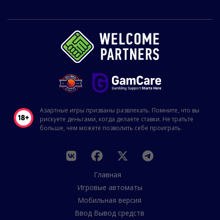
Азартные игры призваны развлекать. Помните, что вы
рискуете деньгами, когда делаете ставки. Не тратьте
больше, чем можете позволить себе проиграть.
Главная
Игровые автоматы
Мобильная версия
Ввод Вывод средств