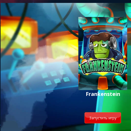
Frankenstein
Запустить игру