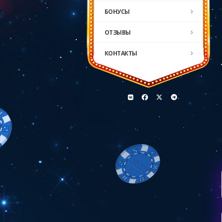
БОНУСЫ
ОТЗЫВЫ
КОНТАКТЫ