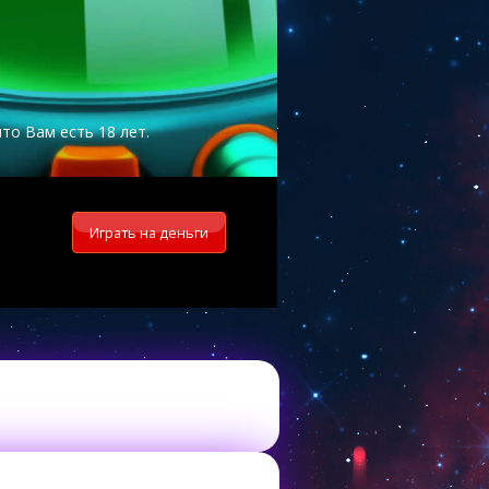
то Вам есть 18 лет.
Играть на деньги