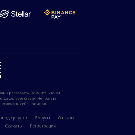
аны развлекать. Помните, что вы
огда делаете ставки. Не тратьте
позволить себе проиграть.
ывод средств
Бонусы
Отзывы
Скачать
Регистрация