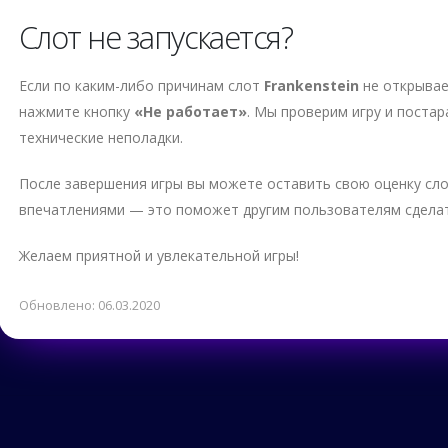
Слот не запускается?
Если по каким-либо причинам слот
Frankenstein
не открывае
нажмите кнопку
«Не работает»
. Мы проверим игру и поста
технические неполадки.
После завершения игры вы можете оставить свою оценку сл
впечатлениями — это поможет другим пользователям сдела
Желаем приятной и увлекательной игры!
Обновлено:
06.03.2020