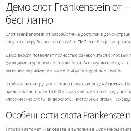
Демо слот Frankenstein от 
бесплатно
Слот
Frankenstein
от разработчика
доступен в демонстрац
запустить игру бесплатно на сайте
ГМСлотс
без регистрации 
Демо-версия позволяет полностью ознакомиться с игровым 
функциями и уровнем волатильности. Все раунды проходят н
вы ничем не рискуете и можете играть в удобном темпе.
Чтобы начать игру, достаточно нажать кнопку
«Играть»
. Н
представлено более 10 000 игровых автоматов от ведущих п
классические слоты, видеослоты, настольные игры и live-разд
Особенности слота Frankenstein
Игровой автомат
Frankenstein
выполнен в фирменном стиле