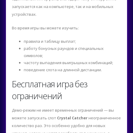
запускается как на компьютере, так и на мобильных
устройствах.
Во время игры вы можете изучить:
правила и таблицу выплат;
работу бонусных раундов и специальных
символов;
частоту выпадения выигрышных комбинаций;
поведение слота на длинной дистанции.
Бесплатная игра без
ограничений
Демо-режим не имеет временных ограничений — вы
можете запускать слот
Crystal Catcher
неограниченное
количество раз. Это особенно удобно для новых