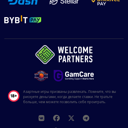
Азартные игры призваны развлекать. Помните, что вы
рискуете деньгами, когда делаете ставки. Не тратьте
больше, чем можете позволить себе проиграть.