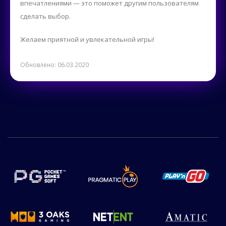
впечатлениями — это поможет другим пользователям
сделать выбор.
Желаем приятной и увлекательной игры!
Обновлено:
06.03.2020