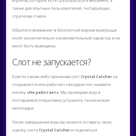
игроков, которые хотят разобраться в механике, а
также для опытных пользователей, тестирующих
стратегии ставок.
Обратите внимание: в бесплатной версии выигрыши
носят исключительно ознакомительный характер и не
могут быть выведены.
Слот не запускается?
Если по каким-либо причинам слот
Crystal Catcher
не
открывается или работает некорректно, нажмите
кнопку
«Не работает»
. Мы проверим игру и
постараемся оперативно устранить технические
неполадки.
После завершения игры вы можете оставить свою
оценку слота
Crystal Catcher
и поделиться