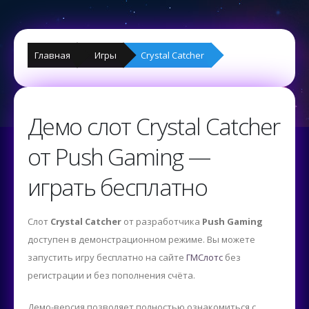
Главная
Игры
Crystal Catcher
Демо слот Crystal Catcher
от Push Gaming —
играть бесплатно
Слот
Crystal Catcher
от разработчика
Push Gaming
доступен в демонстрационном режиме. Вы можете
запустить игру бесплатно на сайте
ГМСлотс
без
регистрации и без пополнения счёта.
Демо-версия позволяет полностью ознакомиться с