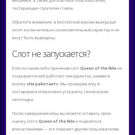
механике, а также для опытных пользователей,
тестирующих стратегии ставок.
Обратите внимание: в бесплатной версии выигрыши
носят исключительно ознакомительный характер и не
могут быть выведены.
Слот не запускается?
Если по каким-либо причинам слот
Queen of the Nile
не
открывается или работает некорректно, нажмите
кнопку
«Не работает»
. Мы проверим игру и
постараемся оперативно устранить технические
неполадки.
После завершения игры вы можете оставить свою
оценку слота
Queen of the Nile
и поделиться
впечатлениями — это поможет другим пользователям