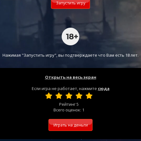
Запустить игру
Нажимая "Запустить игру", вы подтверждаете что Вам есть 18 лет.
Открыть на весь экран
Если игра не работает, нажмите
сюда
Рейтинг
5
Всего оценок:
1
Играть на деньги