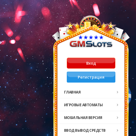
Вход
Регистрация
ГЛАВНАЯ
ИГРОВЫЕ АВТОМАТЫ
МОБИЛЬНАЯ ВЕРСИЯ
ВВОД ВЫВОД СРЕДСТВ