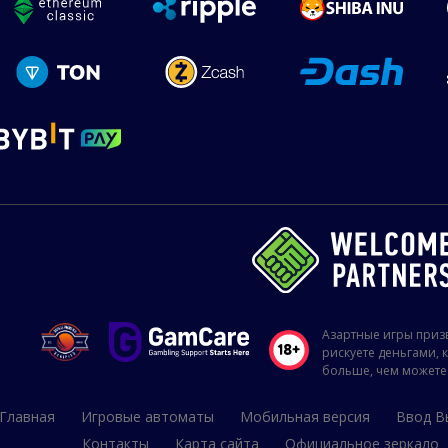
Азартные игры призв
рискуете деньгами, к
больше, чем можете 
Главная
Игровые автоматы
Мобильная версия
Ввод В
Контакты
Карта сайта
Официальное зеркало