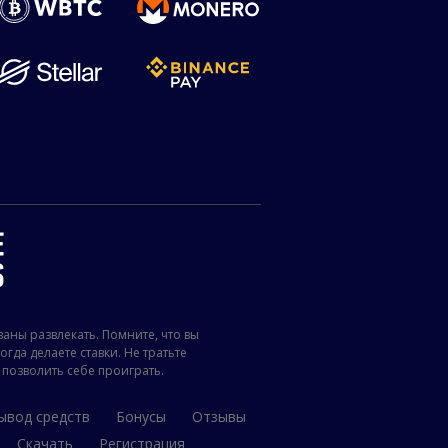
аны развлекать. Помните, что вы
огда делаете ставки. Не тратьте
позволить себе проиграть.
ывод средств
Бонусы
Отзывы
Скачать
Регистрация