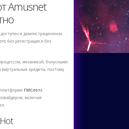
от Amusnet
тно
доступен в демонстрационном
отс
без регистрации и без
процессом, механикой, бонусными
а виртуальные кредиты, поэтому
а платформе
ГМСлотс
ровайдеров, включая
ел.
 Hot