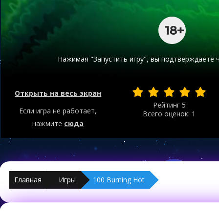
Нажимая "Запустить игру", вы подтверждаете ч
Открыть на весь экран
Рейтинг
5
Если игра не работает,
Всего оценок:
1
нажмите
сюда
Главная
Игры
100 Burning Hot