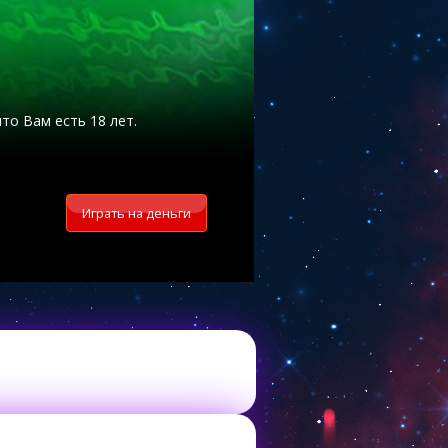
то Вам есть 18 лет.
Играть на деньги