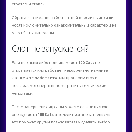
стратегии ставок.
Обратите внимание: в бесплатной версии выигрыши
носят исключительно ознакомительный характер и не
могут быть выведены.
Слот не запускается?
Если по каким-либо причинам слот
100 Cats
не
открывается или работает некорректно, нажмите
кнопку
«Не работает»
. Мы проверим игру и
постараемся оперативно устранить технические
неполадки.
После завершения игры вы можете оставить свою
оценку слота
100 Cats
и поделиться впечатлениями —
это поможет другим пользователям сделать выбор.