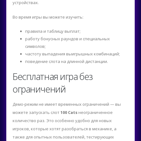
устройствах.
Во время игры вы можете изучить:
правила и таблицу выплат;
работу бонусных раундов и специальных
символов;
частоту выпадения выигрышных комбинаций;
поведение слота на длинной дистанции.
Бесплатная игра без
ограничений
Демо-режим не имеет временных ограничений — вы
можете запускать слот
100 Cats
неограниченное
количество раз. Это особенно удобно для новых
игроков, которые хотят разобраться в механике, а
также для опытных пользователей, тестирующих