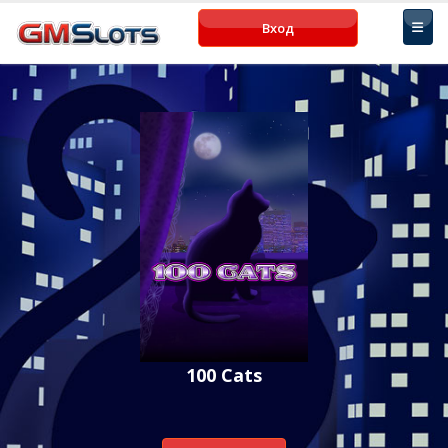
Вход
100 Cats