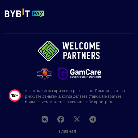
Азартные игры призваны развлекать. Помните, что вы
рискуете деньгами, когда делаете ставки. Не тратьте
больше, чем можете позволить себе проиграть.
Главная