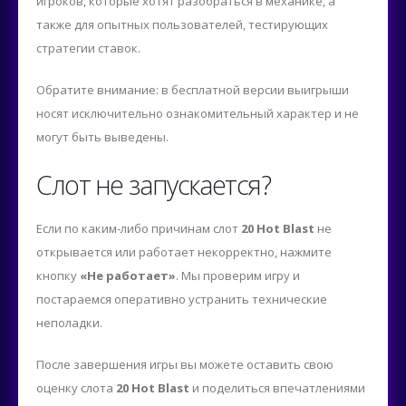
игроков, которые хотят разобраться в механике, а
также для опытных пользователей, тестирующих
стратегии ставок.
Обратите внимание: в бесплатной версии выигрыши
носят исключительно ознакомительный характер и не
могут быть выведены.
Слот не запускается?
Если по каким-либо причинам слот
20 Hot Blast
не
открывается или работает некорректно, нажмите
кнопку
«Не работает»
. Мы проверим игру и
постараемся оперативно устранить технические
неполадки.
После завершения игры вы можете оставить свою
оценку слота
20 Hot Blast
и поделиться впечатлениями