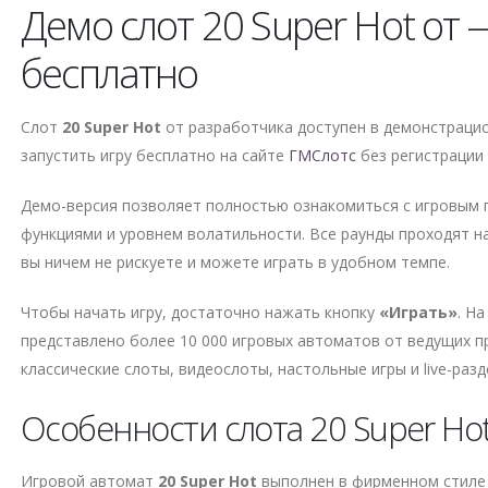
Демо слот 20 Super Hot от 
бесплатно
Слот
20 Super Hot
от разработчика
доступен в демонстраци
запустить игру бесплатно на сайте
ГМСлотс
без регистрации 
Демо-версия позволяет полностью ознакомиться с игровым 
функциями и уровнем волатильности. Все раунды проходят н
вы ничем не рискуете и можете играть в удобном темпе.
Чтобы начать игру, достаточно нажать кнопку
«Играть»
. Н
представлено более 10 000 игровых автоматов от ведущих п
классические слоты, видеослоты, настольные игры и live-разд
Особенности слота 20 Super Ho
Игровой автомат
20 Super Hot
выполнен в фирменном стиле