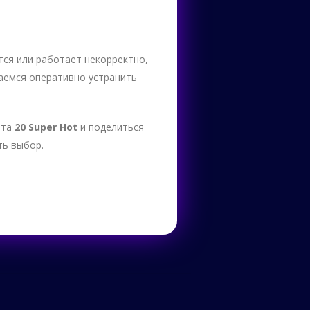
ся или работает некорректно,
раемся оперативно устранить
ота
20 Super Hot
и поделиться
ть выбор.